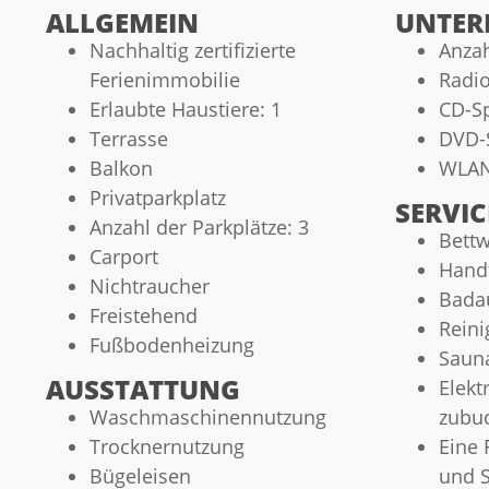
ALLGEMEIN
UNTER
Nachhaltig zertifizierte
Anzah
Ferienimmobilie
Radi
Erlaubte Haustiere: 1
CD-Sp
Terrasse
DVD-S
Balkon
WLA
Privatparkplatz
SERVIC
Anzahl der Parkplätze: 3
Bett
Carport
Hand
Nichtraucher
Bada
Freistehend
Reini
Fußbodenheizung
Saun
AUSSTATTUNG
Elekt
Waschmaschinennutzung
zubu
Trocknernutzung
Eine 
Bügeleisen
und S