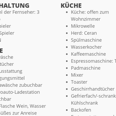
HALTUNG
KÜCHE
l der Fernseher: 3
Küche: offen zum
o
Wohnzimmer
ieler
Mikrowelle
pieler
Herd: Ceran
N
Spülmaschine
Wasserkocher
E
Kaffeemaschine
wäsche
Espressomaschine: 
tücher
Padmaschine
usstattung
Mixer
gungsmittel
Toaster
awäsche zubuchbar
Geschirrhandtücher
roauto-Ladestation
Gefrierfach/-schrank
chbar
Kühlschrank
Flasche Wein, Wasser
Backofen
üßes zur Anreise