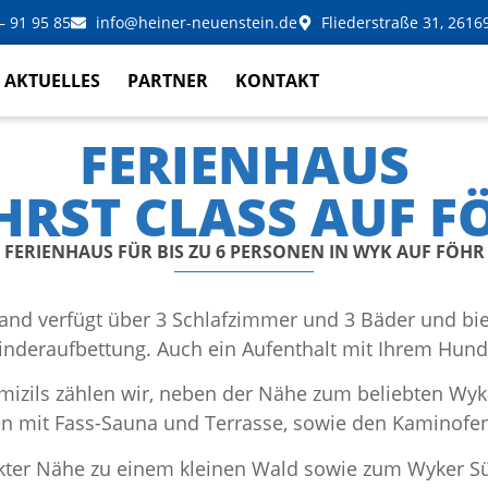
– 91 95 85
info@heiner-neuenstein.de
Fliederstraße 31, 2616
AKTUELLES
PARTNER
KONTAKT
FERIENHAUS
HRST CLASS AUF F
FERIENHAUS FÜR BIS ZU 6 PERSONEN IN WYK AUF FÖHR
and verfügt über 3 Schlafzimmer und 3 Bäder und biet
kinderaufbettung. Auch ein Aufenthalt mit Ihrem Hund 
mizils zählen wir, neben der Nähe zum beliebten Wy
en mit Fass-Sauna und Terrasse, sowie den Kaminofe
rekter Nähe zu einem kleinen Wald sowie zum Wyker S